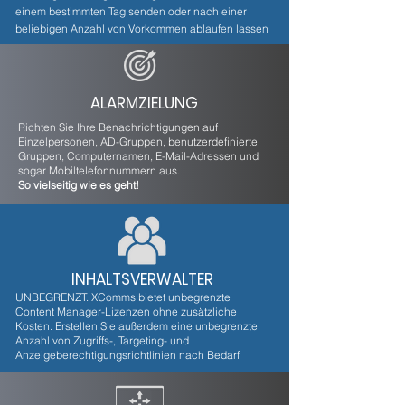
einem bestimmten Tag senden oder nach einer
beliebigen Anzahl von Vorkommen ablaufen lassen
ALARMZIELUNG
Richten Sie Ihre Benachrichtigungen auf
Einzelpersonen, AD-Gruppen, benutzerdefinierte
Gruppen, Computernamen, E-Mail-Adressen und
sogar Mobiltelefonnummern aus.
So vielseitig wie es geht!
INHALTSVERWALTER
UNBEGRENZT. XComms bietet unbegrenzte
Content Manager-Lizenzen ohne zusätzliche
Kosten. Erstellen Sie außerdem eine unbegrenzte
Anzahl von Zugriffs-, Targeting- und
Anzeigeberechtigungsrichtlinien nach Bedarf