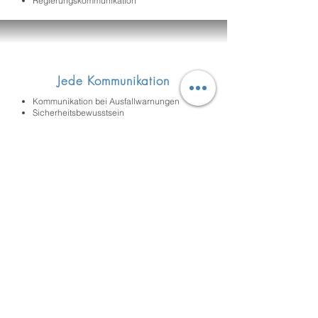
Regierungskommunikation
Jede Kommunikation
Kommunikation bei Ausfallwarnungen
Sicherheitsbewusstsein
Compliance- und
Richtlinienaktualisierungen
Mitarbeiterengagement verbessern
Internes Marketing
Umfragen und Quizze mit
Echtzeitanalysen
Richtlinien Update
Durchschneidewerkz
euge
Popup-Benachrichtigungen auf dem