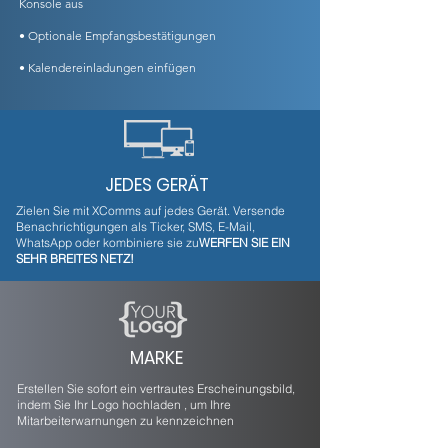
Konsole aus
• Optionale Empfangsbestätigungen
• Kalendereinladungen einfügen
JEDES GERÄT
Zielen Sie mit XComms auf jedes Gerät. Versende
Benachrichtigungen als Ticker, SMS, E-Mail,
WhatsApp oder kombiniere sie zu
WERFEN SIE EIN
SEHR BREITES NETZ!
MARKE
Erstellen Sie sofort ein vertrautes Erscheinungsbild,
indem Sie Ihr Logo hochladen , um Ihre
Mitarbeiterwarnungen zu kennzeichnen