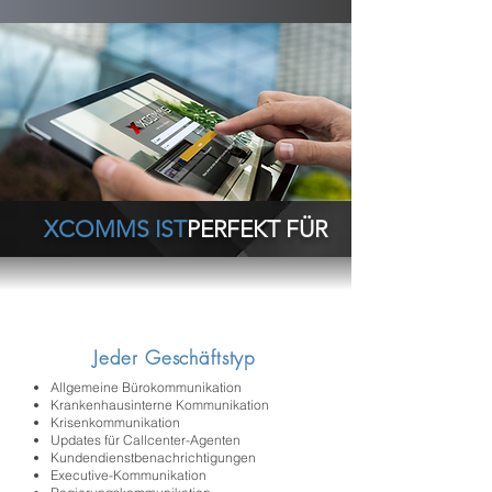
XCOMMS IST
PERFEKT FÜR
Jeder Geschäftstyp
Allgemeine Bürokommunikation
Krankenhausinterne Kommunikation
Krisenkommunikation
Updates für Callcenter-Agenten
Kundendienstbenachrichtigungen
Executive-Kommunikation