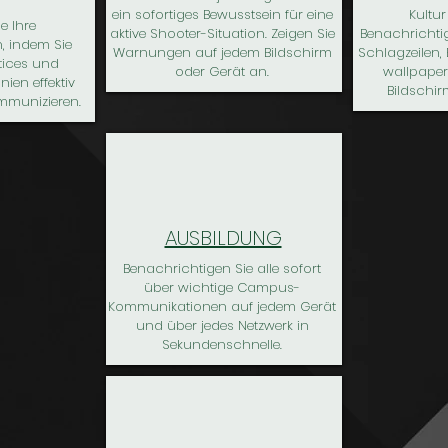
ein sofortiges Bewusstsein für eine
Kultu
e Ihre
aktive Shooter-Situation. Zeigen Sie
Benachrichti
n, indem Sie
Warnungen auf jedem Bildschirm
Schlagzeilen,
ctices und
oder Gerät an.
wallpaper
ien effektiv
Bildschi
mmunizieren.
AUSBILDUNG
Benachrichtigen Sie alle sofort
über wichtige Campus-
Kommunikationen auf jedem Gerät
und über jedes Netzwerk in
Sekundenschnelle.