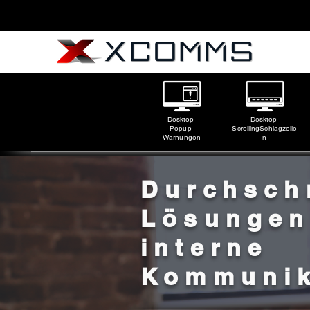
Desktop-
Desktop-
Popup-
Scrolling
Schlagzeile
Warnungen
n
Durchsch
Lösungen
interne
Kommunik