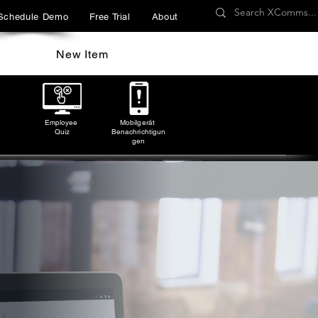
Schedule Demo
Free Trial
About
New Item
Employee
Mobilgerät
Quiz
Benachrichtigun
gen