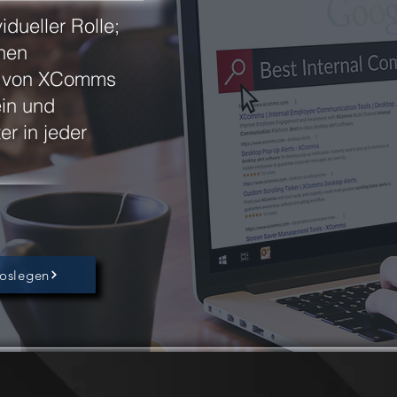
idueller Rolle;
nen
m von XComms
ein und
r in jeder
oslegen