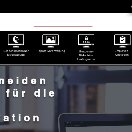
Bildschirmschoner
Tapete M
Verwaltung
Employee
Gesperrter
M
Verwaltung
Umfragen
Bildschirm
Hintergründe
neiden
 für die
ation