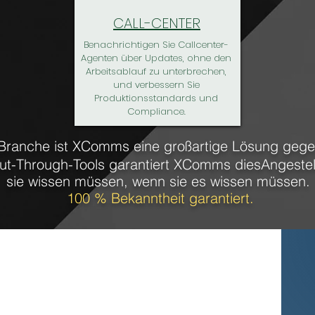
CALL-CENTER
Benachrichtigen Sie Callcenter-
Agenten über Updates, ohne den
Arbeitsablauf zu unterbrechen,
und verbessern Sie
Produktionsstandards und
Compliance.
ranche ist XComms eine großartige Lösung gegen 
Cut-Through-Tools garantiert XComms dies
Angestel
sie wissen müssen, wenn sie es wissen müssen.
100 % Bekanntheit garantiert.