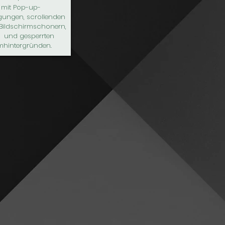
r mit Pop-up-
gungen, scrollenden
 Bildschirmschonern,
 und gesperrten
rmhintergründen.