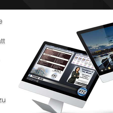
e
tt
zu