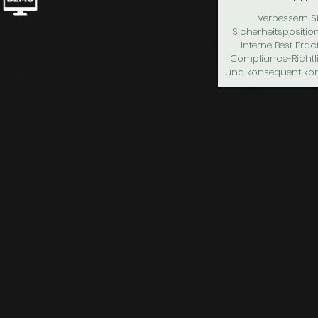
Verbessern Si
Sicherheitspositio
interne Best Pra
Compliance-Richtlin
und konsequent ko