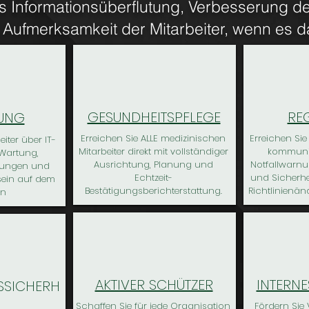
 es Informationsüberflutung, Verbesserung 
e Aufmerksamkeit der Mitarbeiter, wenn es 
GESUNDHEITSPFLEGE
RE
LUNG
Erreichen Sie ALLE medizinischen
Erreichen Si
eiter über IT-
Mitarbeiter direkt mit vollständiger
kommuniz
 Wartung,
Ausrichtung, Planung und
Notfallwarnu
hungen und
Echtzeit-
und Sicherhe
sein auf dem
Bestätigungsberichterstattung.
Richtlinienä
en
AKTIVER SCHÜTZER
INTERN
SSICHERH
Schaffen Sie für jede Organisation
Fördern Sie 