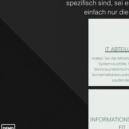
spezifisch sind, sei
einfach nur di
IT ABTEI
Halten Sie die Mitarb
Systemausfälle,
Serviceunterbrec
Sicherheitsbewusst
Laufend
INFORMATION
EIT