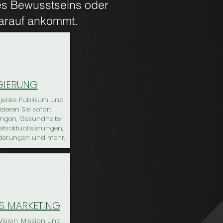
des Bewusstseins oder
darauf ankommt.
GIERUNG
e jedes Publikum und
ieren Sie sofort
ngen, Gesundheits-
itsaktualisierungen,
nderungen und mehr.
ES MARKETING
Vision, Mission und