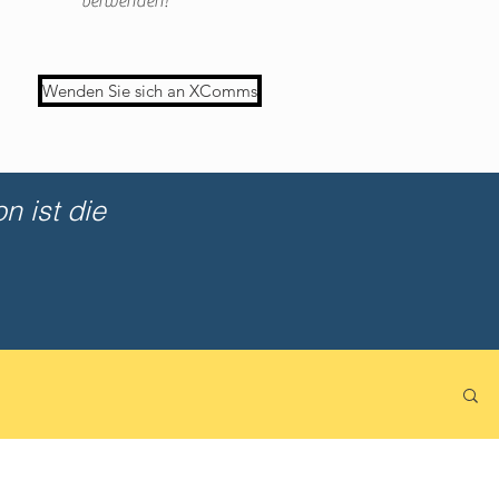
verwenden!
Wenden Sie sich an XComms
n ist die