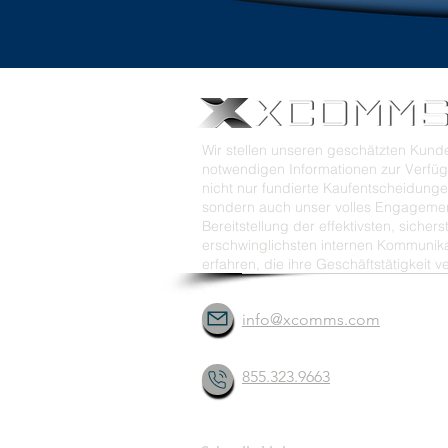
Wir stellen unseren geschätzten Kund
notwendigen Informationen zur Verfüg
nicht nur fundierte Kaufentscheidunge
sondern auch unser volles Engagemen
Bereitstellung der effektivsten, sicher
erschwinglichsten internen Kommunik
erfahren, die ihre Geschäftstätigkeit v
info@xcomms.com
855.323.9663