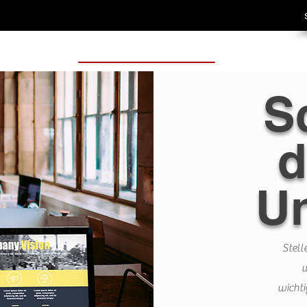
S
d
U
Stell
w
wichti