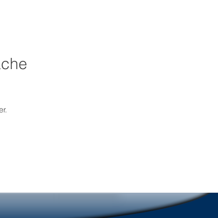
ache
r.