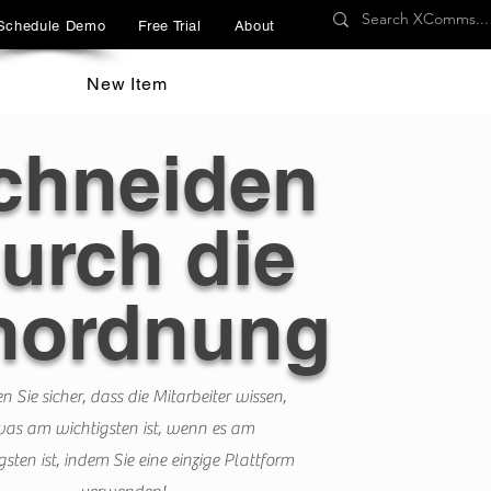
Schedule Demo
Free Trial
About
New Item
chneiden
urch die
nordnung
en Sie sicher, dass die Mitarbeiter wissen,
as am wichtigsten ist, wenn es am
gsten ist, indem Sie eine einzige Plattform