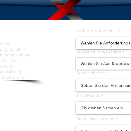
Ich hätte gerne ein...
en die
ung, damit sie
Anzahl der Angestellten
n treffen können,
t für die
sten und
ationslösung
Gesellschaft
erändern wird.
Ihren Namen
Deine Emailadresse