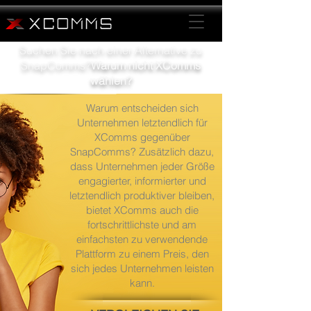
Suchen Sie nach einer Alternative zu
SnapComms?
Warum nicht XComms
wählen?
Warum entscheiden sich
Unternehmen letztendlich für
XComms gegenüber
SnapComms? Zusätzlich dazu,
dass Unternehmen jeder Größe
engagierter, informierter und
letztendlich produktiver bleiben,
bietet XComms auch die
fortschrittlichste und am
einfachsten zu verwendende
Plattform zu einem Preis, den
sich jedes Unternehmen leisten
kann.