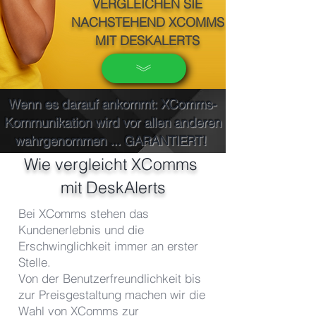
VERGLEICHEN SIE
NACHSTEHEND XCOMMS
MIT DESKALERTS
Wenn es darauf ankommt: XComms-
Kommunikation wird vor allen anderen
wahrgenommen ... GARANTIERT!
Wie vergleicht XComms
mit DeskAlerts
Bei XComms stehen das
Kundenerlebnis und die
Erschwinglichkeit immer an erster
Stelle.
Von der Benutzerfreundlichkeit bis
zur Preisgestaltung machen wir die
Wahl von XComms zur