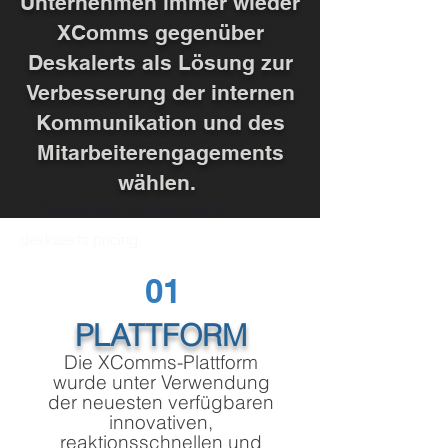
Unternehmen immer wieder
XComms gegenüber
Deskalerts als Lösung zur
Verbesserung der internen
Kommunikation und des
Mitarbeiterengagements
wählen.
Wo befindet sich Deskalerts?
Deskalerts-Alternativen
deskalerts pricing
01
PLATTFORM
Die XComms-Plattform
wurde unter Verwendung
der neuesten verfügbaren
innovativen,
reaktionsschnellen und