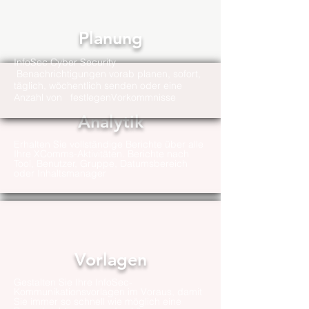
Planung
InfoSec Cyber Security
Benachrichtigungen vorab planen, sofort,
täglich, wöchentlich senden oder eine
Anzahl von festlegen
Vorkommnisse
Analytik
Erhalten Sie vollständige Berichte über alle
Ihre XComms-Aktivitäten. Berichte nach
Tool, Benutzer, Gruppe, Datumsbereich
oder Inhaltsmanager
Vorlagen
Gestalten Sie Ihre InfoSec-
Kommunikationsvorlagen im Voraus, damit
Sie immer so schnell wie möglich eine