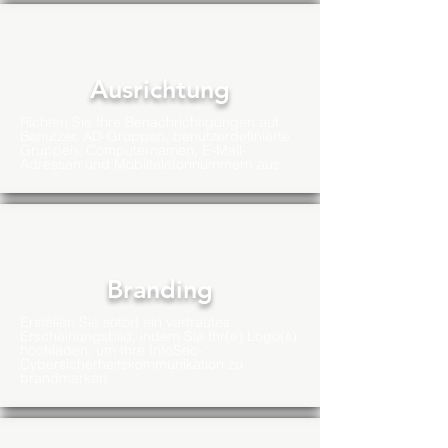
Ausrichtung
Richten Sie Ihre Benachrichtigungen auf
Benutzer, AD-Gruppen, benutzerdefinierte
Gruppen, Computernamen, E-Mail-
Adressen und Mobiltelefonnummern aus.
Branding
Erstellen Sie sofort ein vertrautes
Erscheinungsbild, indem Sie Ihr(e) Logo(s)
hochladen, um Ihre InfoSec-
Cybersicherheitskommunikation zu
brandmarken