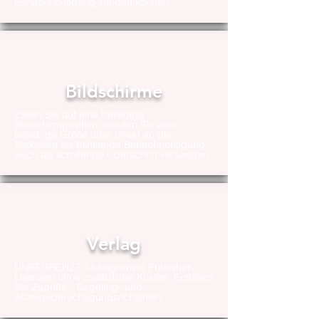
Benachrichtigung senden können.
Bildschirme
Zielen Sie auf eine beliebige
Bildschirmposition, senden Sie eine
beliebige Größe oder direkt an die
Taskleiste als blinkende Benachrichtigung.
Auch als scrollende Überschrift versenden
Verlag
UNBEGRENZT. Unbegrenzte Publisher-
Lizenzen ohne zusätzliche Kosten. Erstellen
Sie Zugriffs-, Targeting- und
Anzeigeberechtigungsrichtlinien