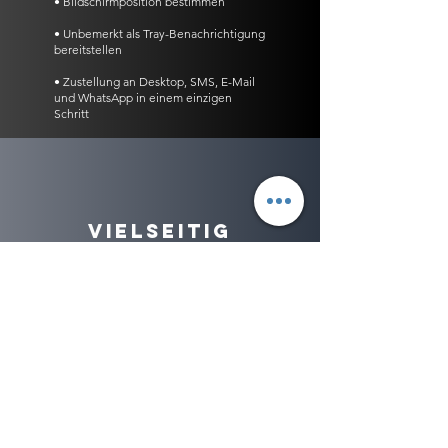
• Bildschirmposition bestimmen
• Unbemerkt als Tray-Benachrichtigung
bereitstellen
• Zustellung an Desktop, SMS, E-Mail
und WhatsApp in einem einzigen
Schritt
VIELSEITIG
• Grafiken
• Animierte Gifs
• Video (anhängen oder einbetten)
• Hyperlinks zu Webseiten, Downloads
oder Shared Spaces
• HTML für dynamische Inhalte
• Und sehr viel mehr!