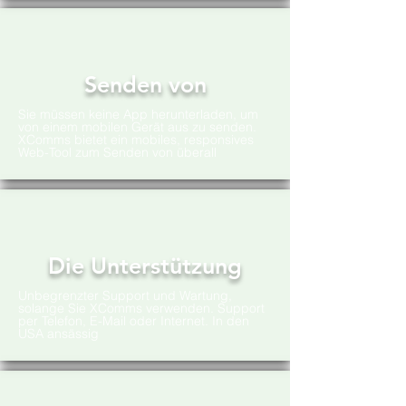
Senden von
Sie müssen keine App herunterladen, um
von einem mobilen Gerät aus zu senden.
XComms bietet ein mobiles, responsives
Web-Tool zum Senden von überall
Die Unterstützung
Unbegrenzter Support und Wartung,
solange Sie XComms verwenden. Support
per Telefon, E-Mail oder Internet. In den
USA ansässig