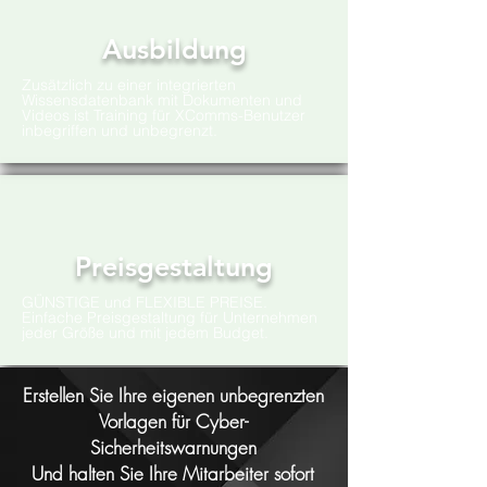
Ausbildung
Zusätzlich zu einer integrierten
Wissensdatenbank mit Dokumenten und
Videos ist Training für XComms-Benutzer
inbegriffen und unbegrenzt.
Preisgestaltung
GÜNSTIGE und FLEXIBLE PREISE.
Einfache Preisgestaltung für Unternehmen
jeder Größe und mit jedem Budget.
Erstellen Sie Ihre eigenen unbegrenzten
Vorlagen für Cyber-
Sicherheitswarnungen
Und halten Sie Ihre Mitarbeiter sofort