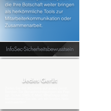
die Ihre Botschaft weiter bringen
als herkömmliche Tools zur
Mitarbeiterkommunikation oder
Zusammenarbeit.
InfoSec-Sicherheitsbewusstsein
Jedes Gerät
Zielen Sie mit XComms auf jedes Gerät.
Senden Sie Benachrichtigungen als Pop-
up, Ticker, SMS, E-Mail, WhatsApp oder
kombinieren Sie sie, um ein breites Netz
auszuwerfen!