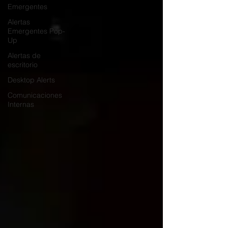
Emergentes
Alertas
Emergentes Pop-
Up
Alertas de
escritorio
Desktop Alerts
Comunicaciones
Internas